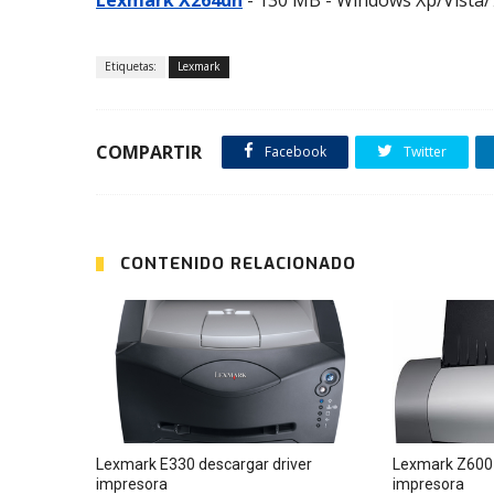
Lexmark X264dn
- 130 MB - Windows Xp/Vista/7
Etiquetas:
Lexmark
COMPARTIR
Facebook
Twitter
CONTENIDO RELACIONADO
Lexmark E330 descargar driver
Lexmark Z600 
impresora
impresora