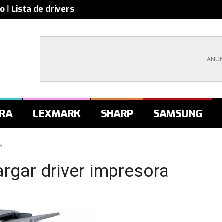
co
|
Lista de drivers
RA
LEXMARK
SHARP
SAMSUNG
a
gar driver impresora