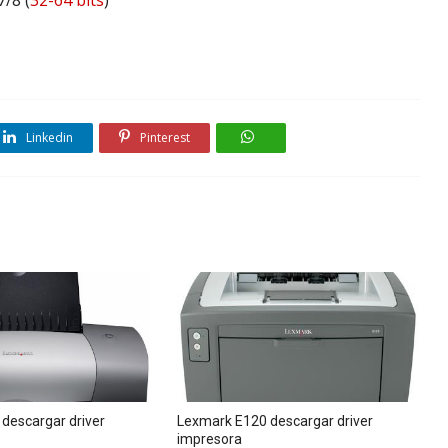
/8 (
32-64 bits
)
Linkedin
Pinterest
descargar driver
Lexmark E120 descargar driver
impresora