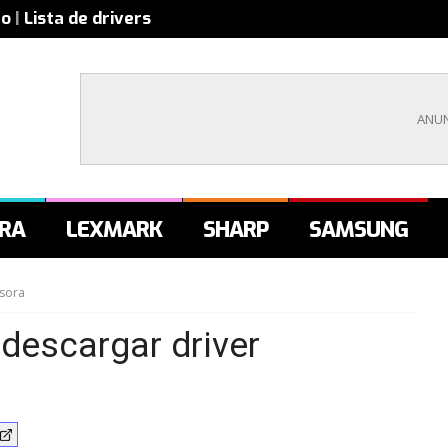
co
|
Lista de drivers
RA
LEXMARK
SHARP
SAMSUNG
sora
escargar driver