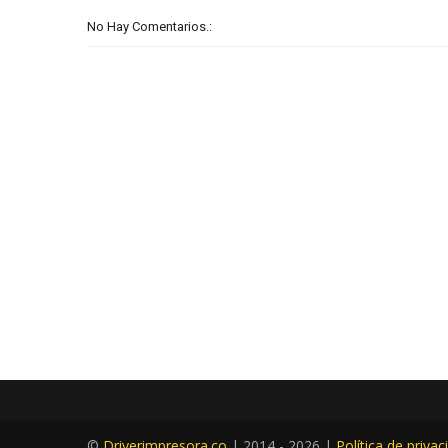
No Hay Comentarios.:
©
Driverimpresora.co
| 2014 -
2026 |
Política de privac