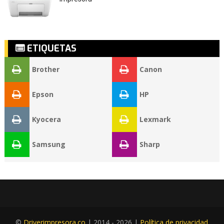
ETIQUETAS
Brother
Canon
Epson
HP
Kyocera
Lexmark
Samsung
Sharp
©
Driverimpresora.co
| 2014 -
2026 |
Política de privacidad