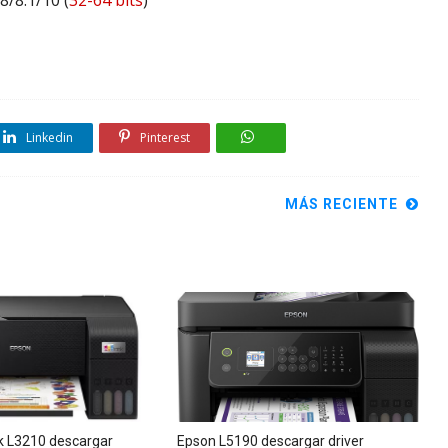
/8.1/10 (
32-64 bits
)
Linkedin
Pinterest
MÁS RECIENTE
 L3210 descargar
Epson L5190 descargar driver