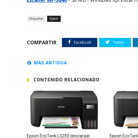
Escáner WF-3640
- 38 MB - Windows Xp/Vista/7/8
Etiquetas:
Epson
COMPARTIR
Facebook
Twitter
MÁS ANTIGUA
CONTENIDO RELACIONADO
Epson EcoTank L3250 descargar
Epson EcoTank