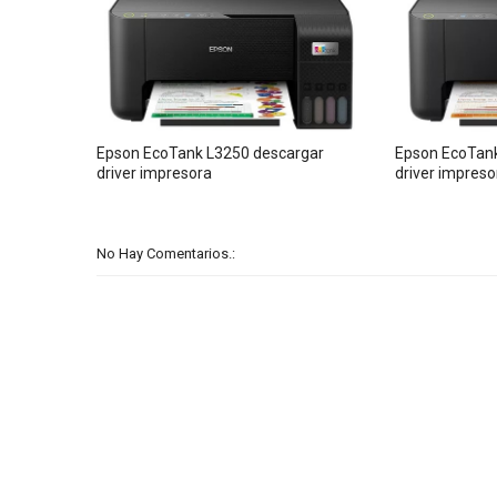
Epson EcoTank L3250 descargar
Epson EcoTank
driver impresora
driver impreso
No Hay Comentarios.: