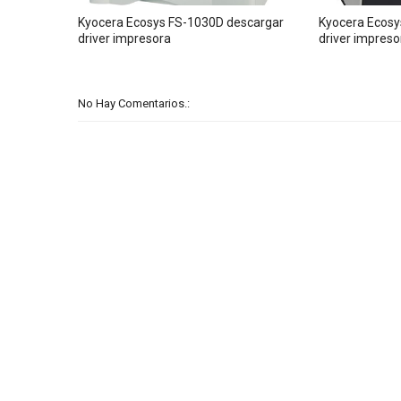
Kyocera Ecosys FS-1030D descargar
Kyocera Ecosy
driver impresora
driver impreso
No Hay Comentarios.: