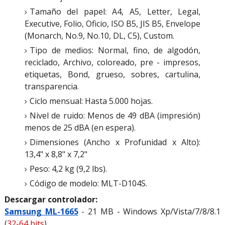
Tamaño del papel: A4, A5, Letter, Legal,
Executive, Folio, Oficio, ISO B5, JIS B5, Envelope
(Monarch, No.9, No.10, DL, C5), Custom.
Tipo de medios: Normal, fino, de algodón,
reciclado, Archivo, coloreado, pre - impresos,
etiquetas, Bond, grueso, sobres, cartulina,
transparencia.
Ciclo mensual: Hasta 5.000 hojas.
Nivel de ruido: Menos de 49 dBA (impresión)
menos de 25 dBA (en espera).
Dimensiones (Ancho x Profunidad x Alto):
13,4" x 8,8" x 7,2"
Peso: 4,2 kg (9,2 lbs).
Código de modelo: MLT-D104S.
Descargar controlador:
Samsung ML-1665
- 21 MB - Windows Xp/Vista/7/8/8.1
(
32-64 bits
)